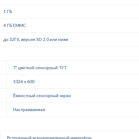
1 ГБ
4 ГБ EMMC
до 32Гб, версия SD 2.0 или ниже
7″ цветной сенсорный TFT
1024 x 600
Ёмкостный сенсорный экран
Настраиваемая
Встроенный всенаправленный микрофон