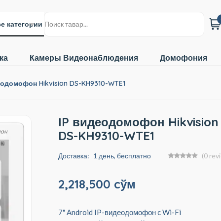
е категории
ка
Камеры Видеонаблюдения
Домофония
еодомофон Hikvision DS-KH9310-WTE1
IP видеодомофон Hikvision
DS-KH9310-WTE1
Доставка:
1 день, бесплатно
(0 rev
2,218,500 cўм
7" Android IP-видеодомофон c Wi-Fi