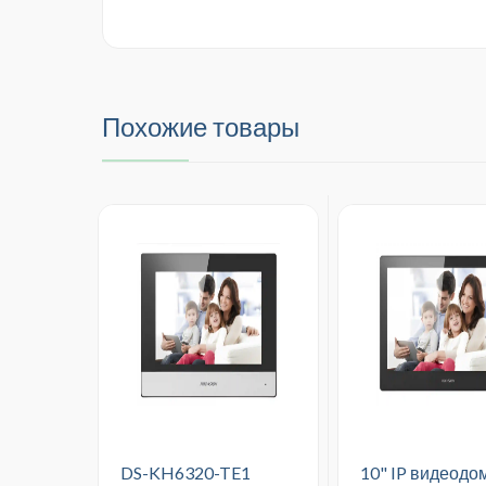
Похожие товары
DS-KH6320-TE1
10" IP видеод