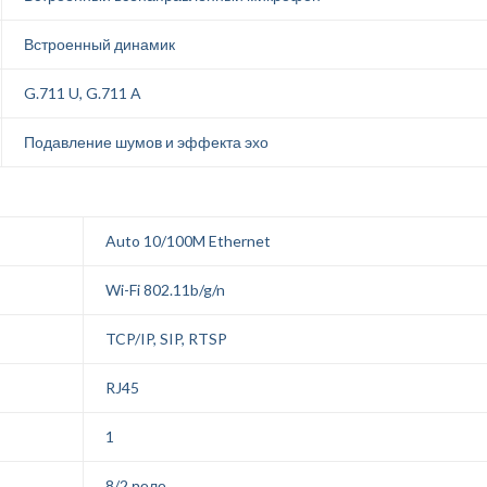
Встроенный динамик
G.711 U, G.711 A
Подавление шумов и эффекта эхо
Auto 10/100M Ethernet
Wi-Fi 802.11b/g/n
TCP/IP, SIP, RTSP
RJ45
1
8/2 реле