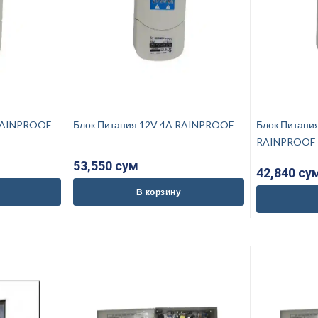
A RAINPROOF
Блок Питания 12V 4A RAINPROOF
Блок Питания 12V 2,6A
RAINPROOF
53,550 cум
42,840 cу
В корзину