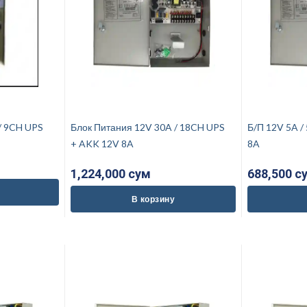
2V 15A / 9CH UPS
Блок Питания 12V 30A / 18CH UPS
Б/П 12V 5A /
+ AKK 12V 8A
8A
1,224,000 cум
688,500 c
В корзину