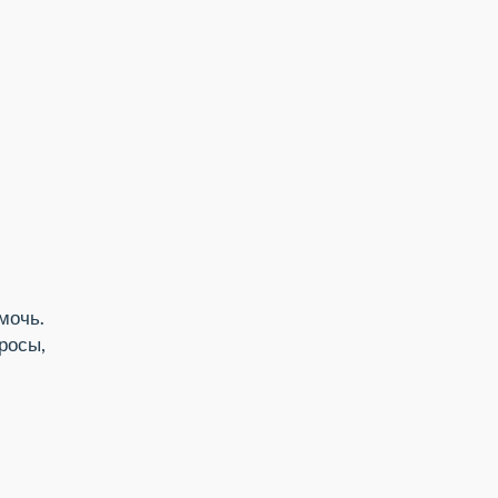
мочь.
просы,