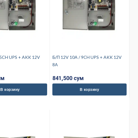
 5CH UPS + AKK 12V
Б/П 12V 10A / 9CH UPS + AKK 12V
8A
ум
841,500 cум
В корзину
В корзину