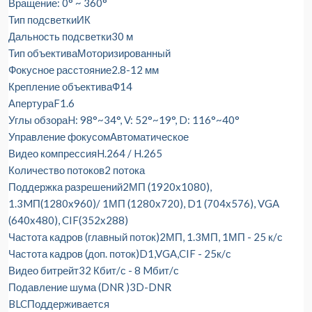
Вращение: 0° ~ 360°
Тип подсветки
ИК
Дальность подсветки
30 м
Тип объектива
Моторизированный
Фокусное расстояние
2.8-12 мм
Крепление объектива
Ф14
Апертура
F1.6
Углы обзора
H: 98°~34°, V: 52°~19°, D: 116°~40°
Управление фокусом
Автоматическое
Видео компрессия
H.264 / H.265
Количество потоков
2 потока
Поддержка разрешений
2МП (1920x1080),
1.3MП(1280x960)/ 1МП (1280x720), D1 (704x576), VGA
(640x480), CIF(352x288)
Частота кадров (главный поток)
2МП, 1.3МП, 1МП - 25 к/с
Частота кадров (доп. поток)
D1,VGA,CIF - 25к/с
Видео битрейт
32 Кбит/с - 8 Mбит/с
Подавление шума (DNR )
3D-DNR
BLC
Поддерживается