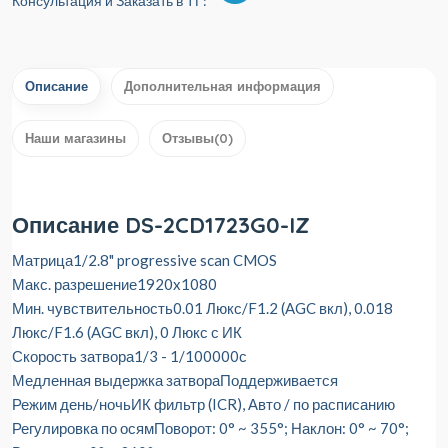
Консультация и Заказать в ТГ:
Описание
Дополнительная информация
Наши магазины
Отзывы(0)
Описание DS-2CD1723G0-IZ
Матрица
1/2.8" progressive scan CMOS
Макс. разрешение
1920x1080
Мин. чувствительность
0.01 Люкс/F1.2 (AGC вкл), 0.018
Люкс/F1.6 (AGC вкл), 0 Люкс с ИК
Скорость затвора
1/3 - 1/100000с
Медленная выдержка затвора
Поддерживается
Режим день/ночь
ИК фильтр (ICR), Авто / по расписанию
Регулировка по осям
Поворот: 0° ~ 355°; Наклон: 0° ~ 70°;