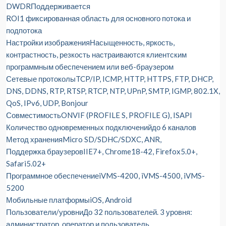
DWDR
Поддерживается
ROI
1 фиксированная область для основного потока и
подпотока
Настройки изображения
Насыщенность, яркость,
контрастность, резкость настраиваются клиентским
программным обеспечением или веб-браузером
Сетевые протоколы
TCP/IP, ICMP, HTTP, HTTPS, FTP, DHCP,
DNS, DDNS, RTP, RTSP, RTCP, NTP, UPnP, SMTP, IGMP, 802.1X,
QoS, IPv6, UDP, Bonjour
Совместимость
ONVIF (PROFILE S, PROFILE G), ISAPI
Количество одновременных подключений
до 6 каналов
Метод хранения
Micro SD/SDHC/SDXC, ANR,
Поддержка браузеров
IIE7+, Chrome18-42, Firefox5.0+,
Safari5.02+
Программное обеспечение
iVMS-4200, iVMS-4500, iVMS-
5200
Мобильные платформы
iOS, Android
Пользователи/уровни
До 32 пользователей. 3 уровня:
администратор, оператор и пользователь