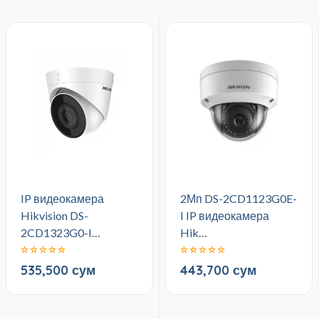
IP видеокамера
2Мп DS-2CD1123G0E-
Hikvision DS-
I IP видеокамера
2CD1323G0-I…
Hik…
535,500 сум
443,700 сум