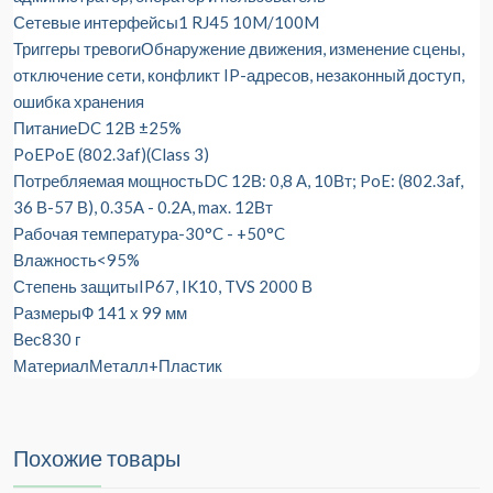
Сетевые интерфейсы
1 RJ45 10M/100M
Триггеры тревоги
Обнаружение движения, изменение сцены,
отключение сети, конфликт IP-адресов, незаконный доступ,
ошибка хранения
Питание
DC 12В ±25%
PoE
PoE (802.3af)(Class 3)
Потребляемая мощность
DC 12В: 0,8 А, 10Вт; PoE: (802.3af,
36 В-57 В), 0.35A - 0.2A, max. 12Вт
Рабочая температура
-30°C - +50°C
Влажность
<95%
Степень защиты
IP67, IK10, TVS 2000 В
Размеры
Ф 141 х 99 мм
Вес
830 г
Материал
Металл+Пластик
Похожие товары