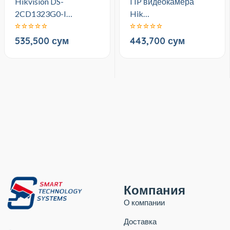
Hikvision DS-
I IP видеокамера
2CD1323G0-I…
Hik…
535,500 сум
443,700 сум
Компания
О компании
Доставка