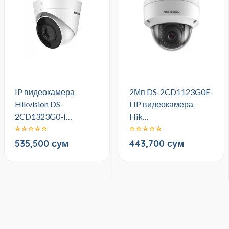
IP видеокамера
2Мп DS-2CD1123G0E-
Hikvision DS-
I IP видеокамера
2CD1323G0-I…
Hik…
535,500 сум
443,700 сум