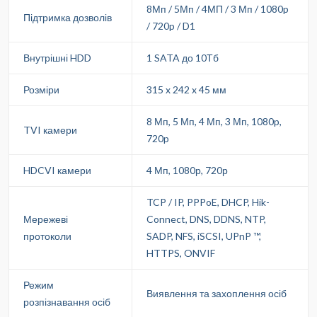
8Мп / 5Мп / 4МП / 3 Мп / 1080p
Підтримка дозволів
/ 720p / D1
Внутрішні HDD
1 SATA до 10Тб
Розміри
315 x 242 x 45 мм
8 Мп, 5 Мп, 4 Мп, 3 Мп, 1080p,
TVI камери
720p
HDCVI камери
4 Мп, 1080р, 720р
TCP / IP, PPPoE, DHCP, Hik-
Мережеві
Connect, DNS, DDNS, NTP,
протоколи
SADP, NFS, iSCSI, UPnP ™,
HTTPS, ONVIF
Режим
Виявлення та захоплення осіб
розпізнавання осіб