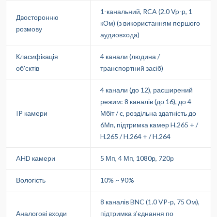
1-канальний, RCA (2.0 Vp-p, 1
Двосторонню
кОм) (з використанням першого
розмову
аудиовхода)
Класифікація
4 канали (людина /
об'єктів
транспортний засіб)
4 канали (до 12), расширений
режим: 8 каналів (до 16), до 4
IP камери
Мбіт / с, роздільна здатність до
6Мп, підтримка камер H.265 + /
H.265 / H.264 + / H.264
AHD камери
5 Мп, 4 Мп, 1080р, 720р
Вологість
10% ~ 90%
8 каналів BNC (1.0 VP-p, 75 Ом),
Аналогові входи
підтримка з'єднання по