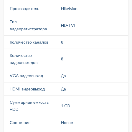
Производитель
Hikvision
Тип
HD-TVI
видеорегистратора
Количество каналов
8
Количество
8
видеовыходов
VGA видеовыход
Да
HDMI видеовыход
Да
Суммарная емкость
1 GB
HDD
Состояние
Новое