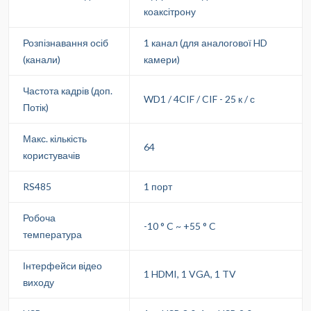
коаксітрону
Розпізнавання осіб
1 канал (для аналогової HD
(канали)
камери)
Частота кадрів (доп.
WD1 / 4CIF / CIF - 25 к / с
Потік)
Макс. кількість
64
користувачів
RS485
1 порт
Робоча
-10 ° C ~ +55 ° C
температура
Інтерфейси відео
1 HDMI, 1 VGA, 1 TV
виходу