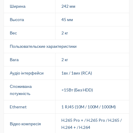
Ширина
242 мм
Высота
45 мм
Вес
2 кг
Пользовательские характеристики
Вага
2 кг
Аудіо інтерфейси
1вх / 1вих (RCA)
Споживана
<15Вт (Без HDD)
потужність
Ethernet
1 RJ45 (10M / 100M / 1000M)
H.265 Pro + / H.265 Pro / H.265 /
Відео компресія
H.264 + / H.264