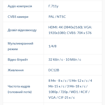
Аудіо компресія
Г.711у
CVBS камери
PAL / NTSC
HDMI: 4K (3840x2160); VGA:
Дозвіл відеовиходу
1920x1080; CVBS: 704 x 576
Мультиекранний
1/4/8
режим
Відео бітрейт
32 Кбіт / с - 10 Мбіт / с
Живлення
DC12В
8 Mп - 8 к / с / 5 Mп-12 к / с / 4
Частота кадрів
Mп-15 к / с / 3 Mп-18 к / с /
(головний потік)
1080p / 720p / WD1 / 4CIF /
VGA / CIF-25 к / с