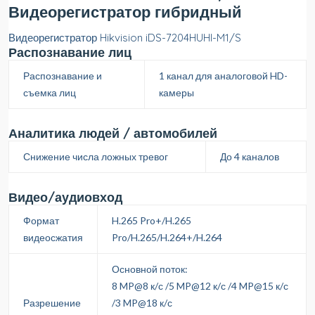
Видеорегистратор гибридный
Видеорегистратор Hikvision iDS-7204HUHI-M1/S
Распознавание лиц
Распознавание и
1 канал для аналоговой HD-
съемка лиц
камеры
Аналитика людей / автомобилей
Снижение числа ложных тревог
До 4 каналов
Видео/аудиовход
Формат
H.265 Pro+/H.265
видеосжатия
Pro/H.265/H.264+/H.264
Основной поток:
8 MP@8 к/с /5 MP@12 к/с /4 MP@15 к/с
Разрешение
/3 MP@18 к/с