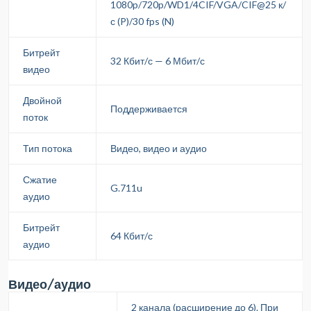
1080p/720p/WD1/4CIF/VGA/CIF@25 к/
с (P)/30 fps (N)
Битрейт
32 Кбит/с — 6 Мбит/с
видео
Двойной
Поддерживается
поток
Тип потока
Видео, видео и аудио
Сжатие
G.711u
аудио
Битрейт
64 Кбит/с
аудио
Видео/аудио
2 канала (расширение до 6). При