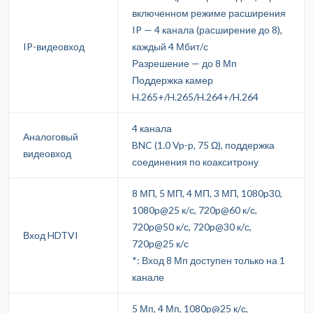
включенном режиме расширения
IP — 4 канала (расширение до 8),
IP-видеовход
каждый 4 Мбит/с
Разрешение — до 8 Мп
Поддержка камер
H.265+/H.265/H.264+/H.264
4 канала
Аналоговый
BNC (1.0 Vp-p, 75 Ω), поддержка
видеовход
соединения по коакситрону
8 МП, 5 МП, 4 МП, 3 МП, 1080p30,
1080p@25 к/с, 720p@60 к/с,
720p@50 к/с, 720p@30 к/с,
Вход HDTVI
720p@25 к/с
*: Вход 8 Мп доступен только на 1
канале
5 Мп, 4 Мп, 1080p@25 к/с,