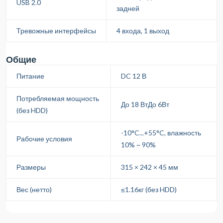
USB 2.0
задней
Тревожные интерфейсы
4 входа, 1 выход
Общие
Питание
DC 12 В
Потребляемая мощность
До 18 ВтДо 6Вт
(без HDD)
-10°C...+55°C, влажность
Рабочие условия
10% ~ 90%
Размеры
315 × 242 × 45 мм
Вес (нетто)
≤1.16кг (без HDD)