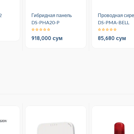
2
Гибридная панель
Проводная сир
DS-PHA20-P
DS-PMA-BELL
918,000 сум
85,680 сум