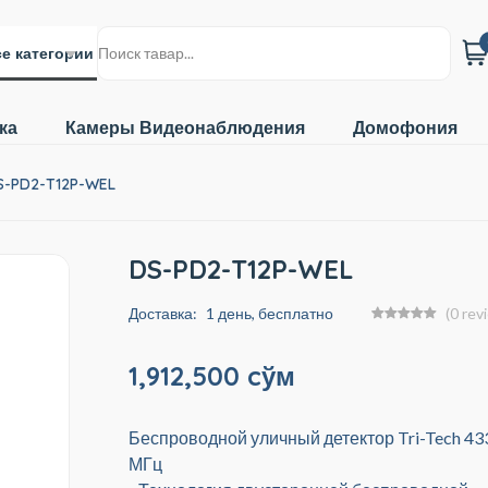
е категории
ка
Камеры Видеонаблюдения
Домофония
S-PD2-T12P-WEL
DS-PD2-T12P-WEL
Доставка:
1 день, бесплатно
(0 rev
1,912,500 cўм
Беспроводной уличный детектор Tri-Tech 43
МГц