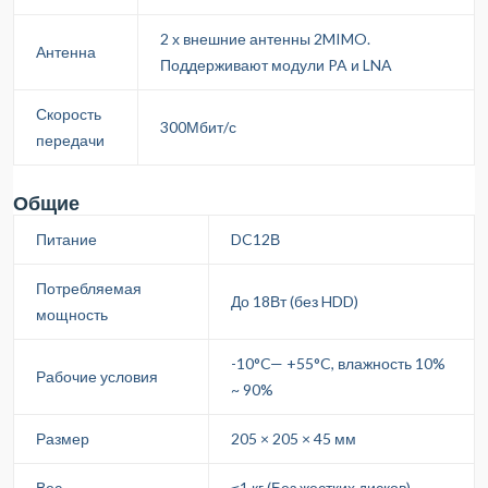
2 х внешние антенны 2MIMO.
Антенна
Поддерживают модули PA и LNA
Скорость
300Мбит/с
передачи
Общие
Питание
DC12В
Потребляемая
До 18Вт (без HDD)
мощность
-10°C— +55°C, влажность 10%
Рабочие условия
~ 90%
Размер
205 × 205 × 45 мм
Вес
≤1 кг (Без жестких дисков)