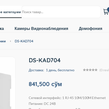
е категории
ка
Камеры Видеонаблюдения
Домофония
онии
DS-KAD704
DS-KAD704
Доставка:
1 день, бесплатно
(0 rev
841,500 cўм
Cетевой интерфейс: 1 RJ-45 10M/100M Ethernet
Питание: DC 24В