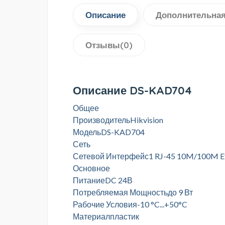
Описание
Дополнительна
Отзывы(0)
Описание DS-KAD704
Общее
ПроизводительHikvision
МодельDS-KAD704
Сеть
Сетевой Интерфейс1 RJ-45 10M/100M E
Основное
ПитаниеDC 24В
Потребляемая Мощностьдо 9 Вт
Рабочие Условия-10 °C...+50°C
Материалпластик