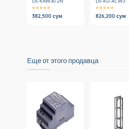
DS-KAW30-2N
DS-KD-ACW3
382,500 сум
826,200 сум
Еще от этого продавца