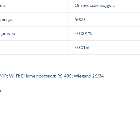
цев
Оптический модуль
альцев
5000
доступа
≤0,001%
≤0,01%
/IP; Wi-Fi; EHome протокол; RS-485; Wiegand 26/34
ь