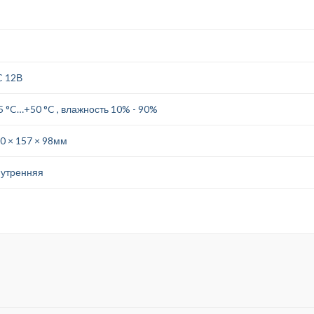
 12В
5 °C…+50 °C , влажность 10% - 90%
0 × 157 × 98мм
утренняя