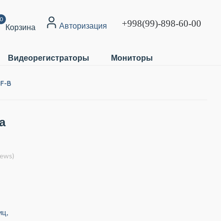
0
+998(99)-898-60-00
Авторизация
Корзина
Видеорегистраторы
Мониторы
MF-B
а
iews)
иц,