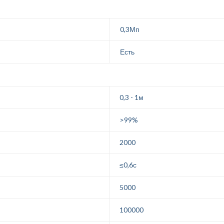
0,3Мп
Есть
0,3 - 1м
>99%
2000
≤0,6с
5000
100000