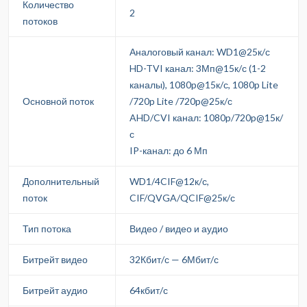
Количество
2
потоков
Аналоговый канал: WD1@25к/с
HD-TVI канал: 3Мп@15к/с (1-2
каналы), 1080p@15к/с, 1080p Lite
Основной поток
/720p Lite /720p@25к/с
AHD/CVI канал: 1080p/720p@15к/
с
IP-канал: до 6 Мп
Дополнительный
WD1/4CIF@12к/с,
поток
CIF/QVGA/QCIF@25к/с
Тип потока
Видео / видео и аудио
Битрейт видео
32Кбит/с — 6Мбит/с
Битрейт аудио
64кбит/с