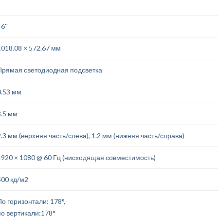
6''
1018.08 × 572.67 мм
Прямая светодиодная подсветка
0.53 мм
3.5 мм
2.3 мм (верхняя часть/слева), 1.2 мм (нижняя часть/справа)
1920 × 1080 @ 60 Гц (нисходящая совместимость)
500 кд/м2
По горизонтали: 178°,
по вертикали:178°