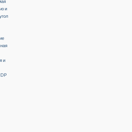
мая
ью и
угол
ие
ьная
я и
, DP