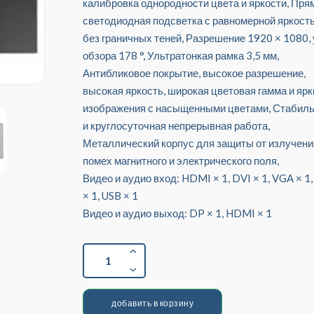
калибровка однородности цвета и яркости, Пря
светодиодная подсветка с равномерной яркост
без граничных теней, Разрешение 1920 × 1080, 
обзора 178 °, Ультратонкая рамка 3,5 мм,
Антибликовое покрытие, высокое разрешение,
высокая яркость, широкая цветовая гамма и ярк
изображения с насыщенными цветами, Стабил
и круглосуточная непрерывная работа,
Металлический корпус для защиты от излучени
помех магнитного и электрического поля,
Видео и аудио вход: HDMI × 1, DVI × 1, VGA × 1
× 1, USB × 1
Видео и аудио выход: DP × 1, HDMI × 1
1
добавить в корзину