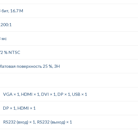
 бит, 16.7 M
1200:1
8 мс
72 % NTSC
Матовая поверхность 25 %, 3H
VGA × 1, HDMI × 1, DVI × 1, DP × 1, USB × 1
DP × 1, HDMI × 1
RS232 (вход) × 1, RS232 (выход) × 1