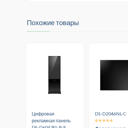
Похожие товары
Цифровая
DS-D2046NL-C
рекламная панель
DS-D6043FL-B/S