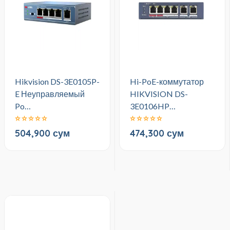
Hikvision DS-3E0105P-
Hi-PoE-коммутатор
E Неуправляемый
HIKVISION DS-
Po…
3E0106HP…
504,900 сум
474,300 сум