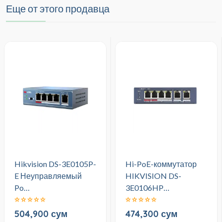
Еще от этого продавца
Hikvision DS-3E0105P-
Hi-PoE-коммутатор
E Неуправляемый
HIKVISION DS-
Po…
3E0106HP…
504,900 сум
474,300 сум