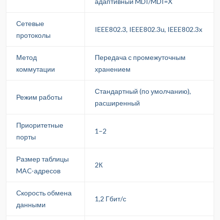
адаптивный MDI/MDI=X
Сетевые
IEEE802.3, IEEE802.3u, IEEE802.3x
протоколы
Метод
Передача с промежуточным
коммутации
хранением
Стандартный (по умолчанию),
Режим работы
расширенный
Приоритетные
1–2
порты
Размер таблицы
2К
MAC-адресов
Скорость обмена
1,2 Гбит/с
данными