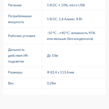
Питание
5 В DC ± 10%, micro USB
Потребляемая
5 В DC, 1,6 А,макс. 8 Вт
мощность
-10 °C…+40 °C, влажность 95%
Рабочие условия
или меньше (без конденсата)
Дальность
действия ИК-
До 10м
подсветки
Размеры
Ф 82,4 х 113,6 мм
Вес
0.28кг