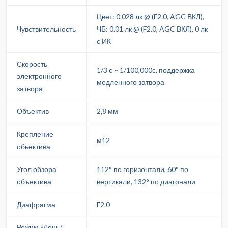
Цвет: 0.028 лк @ (F2.0, AGC ВКЛ),
Чувствительность
ЧБ: 0.01 лк @ (F2.0, AGC ВКЛ), 0 лк
с ИК
Скорость
1/3 с ~ 1/100,000с, поддержка
электронного
медленного затвора
затвора
Объектив
2,8 мм
Крепление
м12
обьектива
Угол обзора
112° по горизонтали, 60° по
объектива
вертикали, 132° по диагонали
Диафрагма
F2.0
Режим «День/