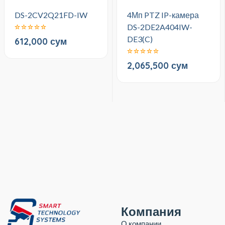
DS-2CV2Q21FD-IW
4Мп PTZ IP-камера
DS-2DE2A404IW-
DE3(C)
612,000 сум
2,065,500 сум
Компания
О компании