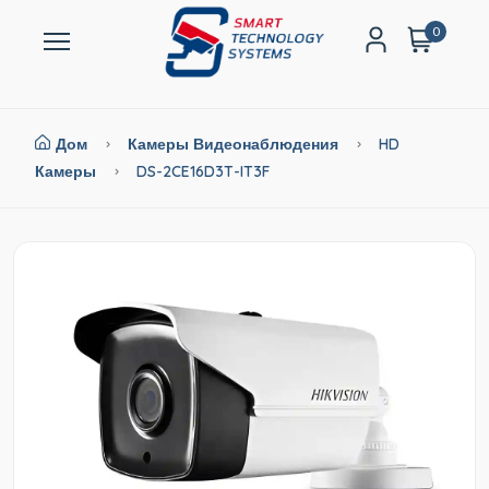
0
Дом
Камеры Видеонаблюдения
HD
Камеры
DS-2CE16D3T-IT3F