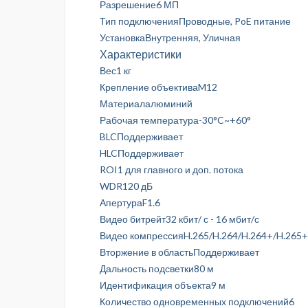
Разрешение6 МП
Тип подключенияПроводные, PoE питание
УстановкаВнутренняя, Уличная
Характеристики
Вес1 кг
Крепление объективаM12
Материалалюминий
Рабочая температура-30°C~+60°
BLCПоддерживает
HLCПоддерживает
ROI1 для главного и доп. потока
WDR120 дБ
АпертураF1.6
Видео битрейт32 кбит/ с - 16 мбит/с
Видео компрессияH.265/H.264/H.264+/H.265+
Вторжение в областьПоддерживает
Дальность подсветки80 м
Идентификация объекта9 м
Количество одновременных подключений6