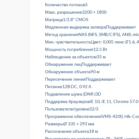
Количество потоков3
Макс. разрешение3200 × 1800
Матрица1/2.8" CMOS
Медленная выдержка затвораПоддерживает
Метод храненияNAS (NFS, SMB/CIFS), ANR, mi
Мин. чувствительностьЦвет: 0,005 люкс (F1.6, AG
Мощность потребления12.5 Вт
Наблюдение за объектом35 м
Обнаружение лицПоддерживает
Обнаружение объекта90 м
Пересечение линииПоддерживает
Питание12В DC, 0.92 A
Подавление шума (DNR )3D
Поддержка браузеровIE 10, IE 11, Chrome 57.0+
Пользователи/уровни32/3
Программное обеспечениеiVMS-4200, Hik-Conn
РазмерыØ 105 × 293 мм
Распознание объекта18 м
Регулировка по осямповорот: 0° - 360°, наклон: