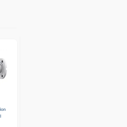
ion
I