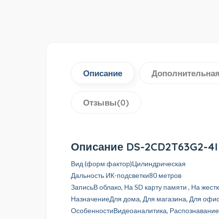
Описание
Дополнительна
Отзывы(0)
Описание DS-2CD2T63G2-4I
Вид (форм фактор)Цилиндрическая
Дальность ИК-подсветки80 метров
ЗаписьВ облако, На SD карту памяти , На жест
НазначениеДля дома, Для магазина, Для офис
ОсобенностиВидеоаналитика, Распознавание 