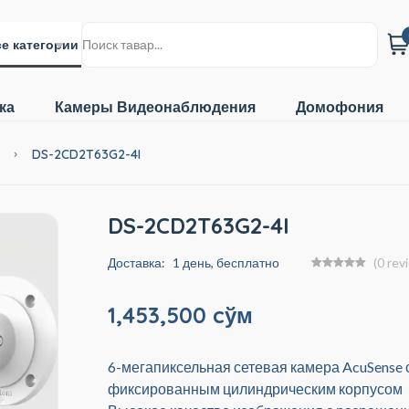
е категории
ка
Камеры Видеонаблюдения
Домофония
ы
DS-2CD2T63G2-4I
DS-2CD2T63G2-4I
Доставка:
1 день, бесплатно
(0 rev
1,453,500 cўм
6-мегапиксельная сетевая камера AcuSense 
фиксированным цилиндрическим корпусом