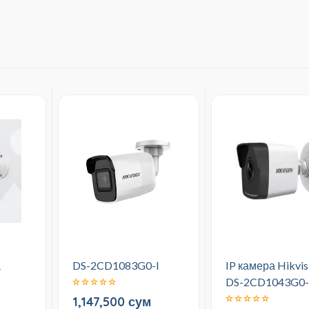
а
DS-2CD1083G0-I
IP камера Hikvis
DS-2CD1043G0-
1,147,500 сум