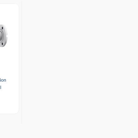
ion
I