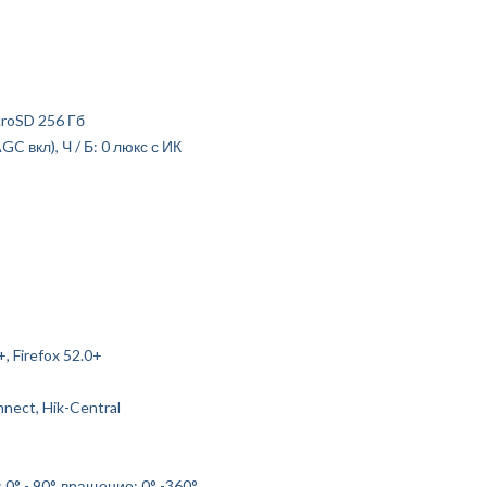
croSD 256 Гб
C вкл), Ч / Б: 0 люкс с ИК
, Firefox 52.0+
ect, Hik-Central
 0° - 90°, вращение: 0° -360°