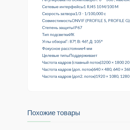
Сетевые интерфейсы1 RJ45 10 M/100 M
Скорость затвора1/3 - 1/100,000 с
СовместимостьONVIF (PROFILE S, PROFILE G),
Степень защитыIP67
Тип подсветкиИК
Углы обзораГ: 87°, В: 46°, Д: 105°
Фокусное расстояние4 мм
Целевые типыПоддерживает
Частота кадров (главный поток)3200 × 1800 20 к
Частота кадров (доп. поток)640 × 480, 640 × 360
Частота кадров (доп2. поток)1920 × 1080, 1280 ×
Похожие товары