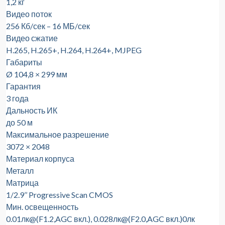
1,2 кг
Видео поток
256 Кб/сек – 16 МБ/сек
Видео сжатие
H.265, H.265+, H.264, H.264+, MJPEG
Габариты
Ø 104,8 × 299 мм
Гарантия
3 года
Дальность ИК
до 50 м
Максимальное разрешение
3072 × 2048
Материал корпуса
Металл
Матрица
1/2.9’’ Progressive Scan CMOS
Мин. освещенность
0.01лк@(F1.2,AGC вкл.), 0.028лк@(F2.0,AGC вкл.)0лк