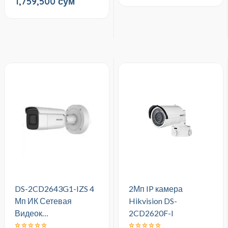
1,759,500 сум
DS-2CD2643G1-IZS 4
2Мп IP камера
Мп ИК Сетевая
Hikvision DS-
Видеок…
2CD2620F-I