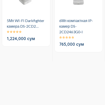
5Мп WI-FI Darkfighter
6Мп компактная IP-
камера DS-2CD2…
камер DS-
2CD2463G0-I
1,224,000 сум
765,000 сум