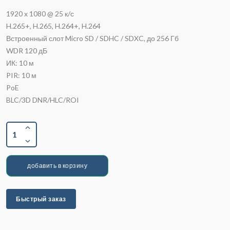
1920 x 1080 @ 25 к/с
H.265+, H.265, H.264+, H.264
Встроенный слот Micro SD / SDHC / SDXC, до 256 Гб
WDR 120 дБ
ИК: 10 м
PIR: 10 м
PoE
BLC/3D DNR/HLC/ROI
1
добавить в корзину
Быстрый заказ