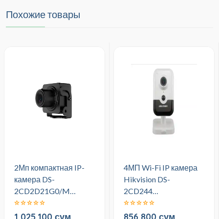
Похожие товары
2Мп компактная IP-
4МП Wi-Fi IP камера
камера DS-
Hikvision DS-
2CD2D21G0/M…
2CD244…
1,025,100 сум
856,800 сум