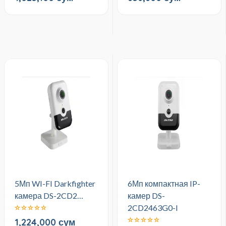
5Мп WI-FI Darkfighter
6Мп компактная IP-
камера DS-2CD2…
камер DS-
2CD2463G0-I
1,224,000 сум