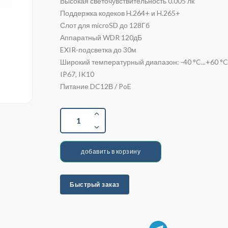
Высокая светочувствительность 0.005 лк
Поддержка кодеков H.264+ и H.265+
Слот для microSD до 128Гб
Аппаратный WDR 120дБ
EXIR-подсветка до 30м
Широкий температурный диапазон: -40 °C...+60 °
IP67, IK10
Питание DC12В / PoE
1
добавить в корзину
Быстрый заказ