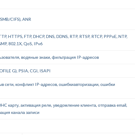
,SMB/CIFS), ANR
TTP, HTTPS, FTP, DHCP, DNS, DDNS, RTP, RTSP, RTCP, PPPoE, NTP,
MP, 802.1X, QoS, IPv6
зователя, водяные знаки, фильтрация IP-адресов
FILE G), PSIA, CGI, ISAPI
ыв сети, конфликт IP-адресов, ошибкиавторизации, ошибки
HC карту, активация реле, уведомление клиента, отправка email,
ивация канала записи