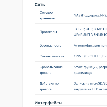
Сеть
Сетевое
NAS (Поддержка NFS
хранение
TCP/IP, UDP, ICMP, H
Протоколы
UPnP, SMTP, SNMP, IG
Безопасность
Аутентификация поль
Совместимость
ONVIF(PROFILE S,PRO
Срабатывание
Smart-функции, разр
тревоги
хранилища
Действия по
Запись на microSD/SD
тревоге
загрузка на FTP, акт
Интерфейсы