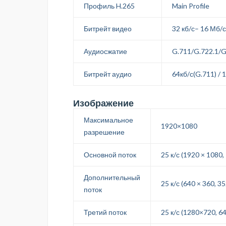
Профиль H.265
Main Profile
Битрейт видео
32 кб/с– 16 Мб/с
Аудиосжатие
G.711/G.722.1/
Битрейт аудио
64кб/с(G.711) / 
Изображение
Максимальное
1920×1080
разрешение
Основной поток
25 к/с (1920 × 1080
Дополнительный
25 к/с (640 × 360, 35
поток
Третий поток
25 к/с (1280×720, 64