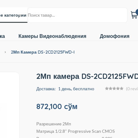
е категории
ка
Камеры Видеонаблюдения
Домофония
ы
2Мп Камера DS-2CD2125FWD-I
2Мп камера DS-2CD2125FWD
Доставка:
1 день, бесплатно
(0 rev
872,100 cўм
Разрешение 2Мп
Матрица 1/2.8’’ Progressive Scan CMOS