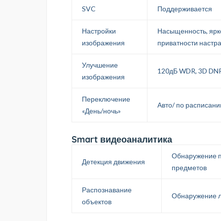
SVC
Поддерживается
Настройки
Насыщенность, ярко
изображения
приватности настра
Улучшение
120дБ WDR, 3D DNR,
изображения
Переключение
Авто/ по расписани
«День/ночь»
Smart видеоаналитика
Обнаружение п
Детекция движения
предметов
Распознавание
Обнаружение 
объектов