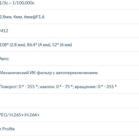
1/3с ~ 1/100,000с
2.8мм, 4мм, 6мм@F1.6
M12
108° (2.8 мм), 86.4° (4 мм), 52° (6 мм)
Авто
Механический ИК-фильтр с автопереключением
Поворот: 0 ° - 355 °; наклон: 0 ° - 75 °; вращение: 0 ° - 355 °
PEG/ H.265+/H.264+
 Profile