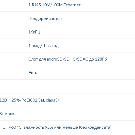
1 RJ45 10M/100M Ethernet
Поддерживается
16кГц
1 вход/ 1 выход
Слот для microSD/SDHC/SDXC до 128Гб
Есть
2В ± 25%/PoE(802.3af, class3)
Вт макс.
 °C…+60 °C, влажность 95% или меньше (без конденсата)