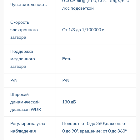
0.0005 лк @ (F1.0, AGC вкл), ч/б: 0
Чувствительность
лк с подсветкой
Скорость
электронного
От 1/3 до 1/100000 с
затвора
Поддержка
медленного
Есть
затвора
P/N
P/N
Широкий
динамический
130 дБ
диапазон WDR
Регулировка угла
Поворот: от 0 до 360°,наклон: от
наблюдения
0 до 90°, вращение: от 0 до 360°