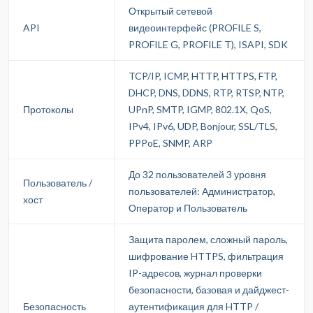
Открытый сетевой
API
видеоинтерфейс (PROFILE S,
PROFILE G, PROFILE T), ISAPI, SDK
TCP/IP, ICMP, HTTP, HTTPS, FTP,
DHCP, DNS, DDNS, RTP, RTSP, NTP,
Протоколы
UPnP, SMTP, IGMP, 802.1X, QoS,
IPv4, IPv6, UDP, Bonjour, SSL/TLS,
PPPoE, SNMP, ARP
До 32 пользователей 3 уровня
Пользователь /
пользователей: Администратор,
хост
Оператор и Пользователь
Защита паролем, сложный пароль,
шифрование HTTPS, фильтрация
IP-адресов, журнал проверки
безопасности, базовая и дайджест-
Безопасность
аутентификация для HTTP /