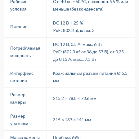
Рабочие
От -40 до +60 °C, влажность 95 % или
условия
меньше (без конденсата)
DC 12 В ± 25 %
Питание
PoE: 802.3 af, класс 3
DC 12 В, 0.5 A, макс. 6 Вт
Потребляемая
PoE: (802.3 af, от 36 до 57 В), от 0.25
мощность
до 0.15 A, макс. 7.5 Вт
Интерфейс
Коаксиальный разъем питания Ø 5.5
питания
мм
Размер
215.2 × 78.8 × 78.6 мм
камеры
Размер
315 × 137 × 141 мм
упаковки
Масса камеры
Приблиз. 695 г