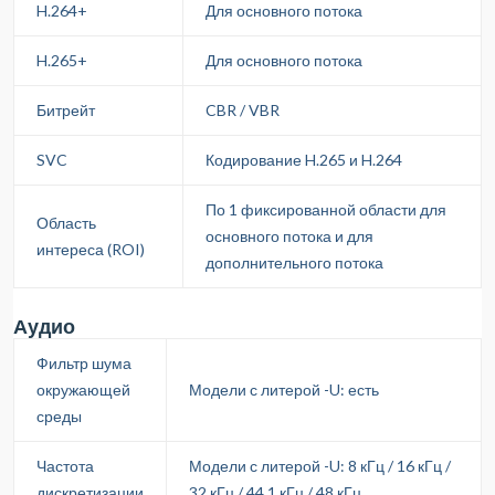
H.264+
Для основного потока
H.265+
Для основного потока
Битрейт
CBR / VBR
SVC
Кодирование H.265 и H.264
По 1 фиксированной области для
Область
основного потока и для
интереса (ROI)
дополнительного потока
Аудио
Фильтр шума
окружающей
Модели с литерой -U: есть
среды
Частота
Модели с литерой -U: 8 кГц / 16 кГц /
дискретизации
32 кГц / 44.1 кГц / 48 кГц