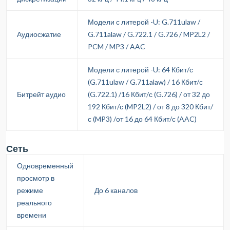
Модели с литерой -U: G.711ulaw /
Аудиосжатие
G.711alaw / G.722.1 / G.726 / MP2L2 /
PCM / MP3 / AAC
Модели с литерой -U: 64 Кбит/с
(G.711ulaw / G.711alaw) / 16 Кбит/с
Битрейт аудио
(G.722.1) /16 Кбит/с (G.726) / от 32 до
192 Кбит/с (MP2L2) / от 8 до 320 Кбит/
с (MP3) /от 16 до 64 Кбит/с (AAC)
Сеть
Одновременный
просмотр в
режиме
До 6 каналов
реального
времени